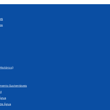
os
os
Histórico)
imento Sustentáveis
il
Água
de Água