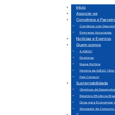
Início
Associe-se
Convênios e Parceir
Convênios com Descont
Empresas Associadas
Notícias e Eventos
Quem somos
A ASEAC
Diretorias
Nossa História
História da ASEAC (Site 
Fale Conosco
Sustentabilidade
Objetivos de Desenvolv
Relatório Eficiência Bras
Dicas para Economizar 
Simulador de Consumo 