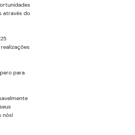
portunidades
s através do
025
 realizações
spero para
nsavelmente
seus
 nós!