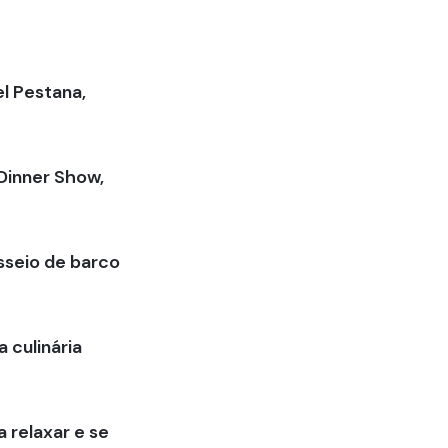
el Pestana,
 Dinner Show,
asseio de barco
 culinária
 relaxar e se