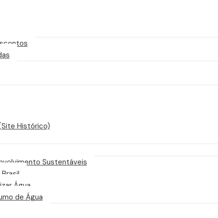
scontos
das
Site Histórico)
nvolvimento Sustentáveis
 Brasil
izar Água
sumo de Água