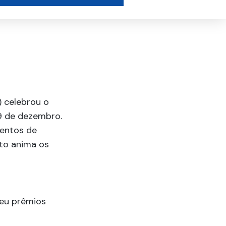
 celebrou o
9 de dezembro.
mentos de
nto anima os
ceu prêmios