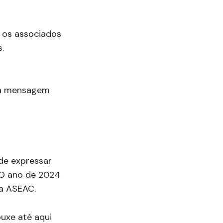
 os associados
.
uma mensagem
de expressar
 O ano de 2024
ra ASEAC.
uxe até aqui