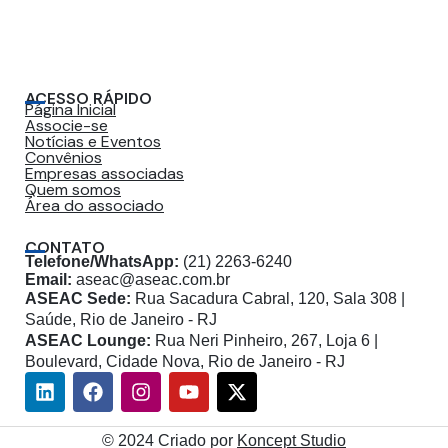
ACESSO RÁPIDO
Página Inicial
Associe-se
Notícias e Eventos
Convênios
Empresas associadas
Quem somos
Área do associado
CONTATO
Telefone/WhatsApp:
(21) 2263-6240
Email:
aseac@aseac.com.br
ASEAC Sede:
Rua Sacadura Cabral, 120, Sala 308 |
Saúde, Rio de Janeiro - RJ
ASEAC Lounge:
Rua Neri Pinheiro, 267, Loja 6 |
Boulevard, Cidade Nova, Rio de Janeiro - RJ
Linkedin
Facebook
Instagram
Youtube
X-
twitter
© 2024 Criado por
Koncept Studio