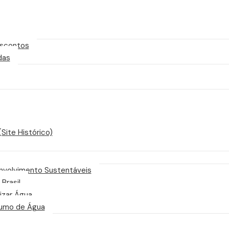
scontos
das
Site Histórico)
nvolvimento Sustentáveis
 Brasil
izar Água
sumo de Água