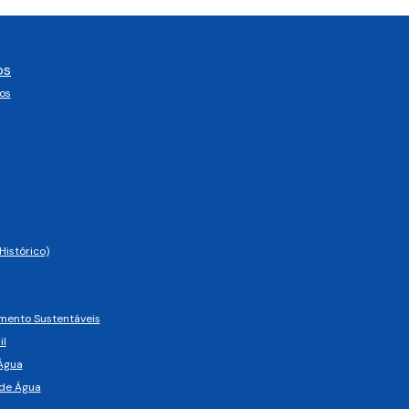
os
os
Histórico)
imento Sustentáveis
il
Água
de Água