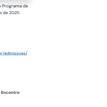
no Programa de
e de 2025.
j.br/admissoes/
º Encontro