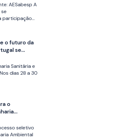
nte: AESabesp A
 se
 participação…
e o futuro da
rtugal se
al em Recife,
aria Sanitária e
Nos dias 28 a 30
ra o
haria
ocesso seletivo
aria Ambiental