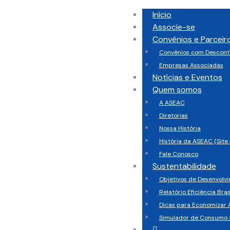
Início
Associe-se
Convênios e Parceir
Convênios com Descont
Empresas Associadas
Notícias e Eventos
Quem somos
A ASEAC
Diretorias
Nossa História
História da ASEAC (Site 
Fale Conosco
Sustentabilidade
Objetivos de Desenvolv
Relatório Eficiência Bras
Dicas para Economizar 
Simulador de Consumo 