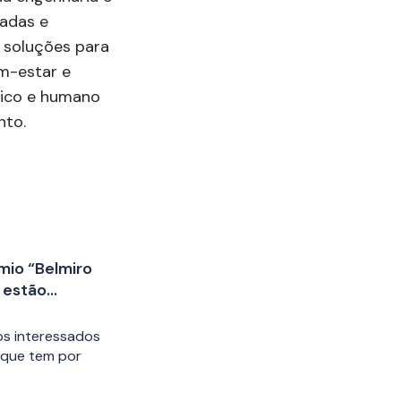
hadas e
 soluções para
m-estar e
nico e humano
nto.
êmio “Belmiro
 estão
s interessados
, que tem por