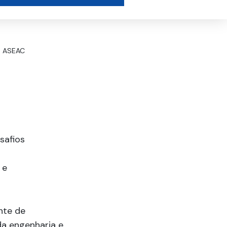
a ASEAC
safios
 e
nte de
da engenharia e