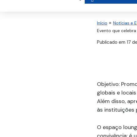
Início
Notícias e 
Evento que celebra
Publicado em
17 d
Objetivo: Promo
globais e locai
Além disso, ap
às instituições 
O espaço loung
convivência: é 