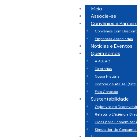
Início
Associe-se
Convênios e Parceir
Convênios com Descont
Empresas Associadas
Notícias e Eventos
Quem somos
A ASEAC
Diretorias
Nossa História
História da ASEAC (Site 
Fale Conosco
Sustentabilidade
Objetivos de Desenvolv
Relatório Eficiência Bras
Dicas para Economizar 
Simulador de Consumo 