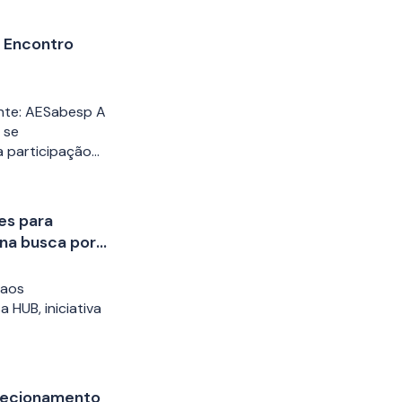
º Encontro
nte: AESabesp A
 se
 participação…
es para
 na busca por
rão) na área
 aos
 HUB, iniciativa
recionamento