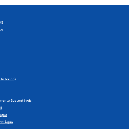
os
os
Histórico)
imento Sustentáveis
il
Água
de Água