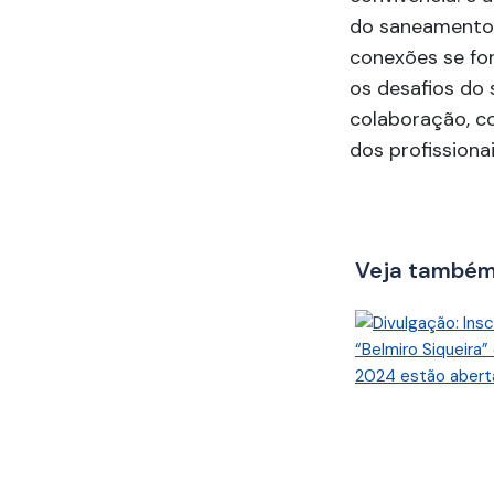
do saneamento. 
conexões se fo
os desafios do
colaboração, c
dos profission
Veja també