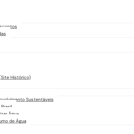
scontos
das
Site Histórico)
nvolvimento Sustentáveis
 Brasil
izar Água
sumo de Água