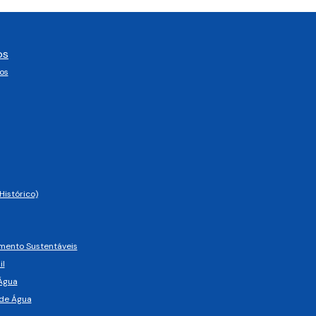
os
os
Histórico)
imento Sustentáveis
il
Água
de Água