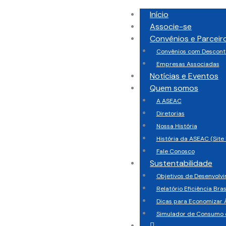
Início
Associe-se
Convênios e Parceir
Convênios com Descont
Empresas Associadas
Notícias e Eventos
Quem somos
A ASEAC
Diretorias
Nossa História
História da ASEAC (Site 
Fale Conosco
Sustentabilidade
Objetivos de Desenvolv
Relatório Eficiência Bras
Dicas para Economizar 
Simulador de Consumo 