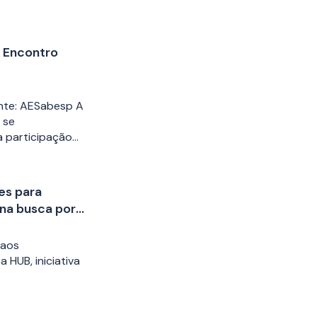
º Encontro
nte: AESabesp A
 se
 participação…
es para
 na busca por
rão) na área
 aos
 HUB, iniciativa