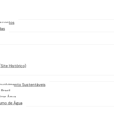
scontos
das
Site Histórico)
nvolvimento Sustentáveis
 Brasil
izar Água
sumo de Água