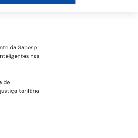
ente da Sabesp
nteligentes nas
a de
stiça tarifária