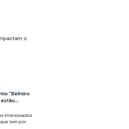
 impactam o
êmio “Belmiro
 estão
s interessados
, que tem por