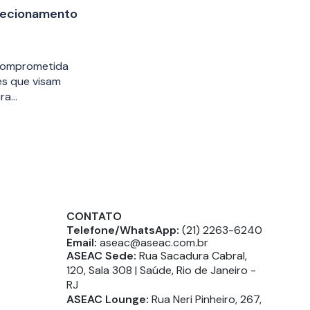
recionamento
 comprometida
es que visam
ara…
CONTATO
Telefone/WhatsApp:
(21) 2263-6240
Email:
aseac@aseac.com.br
ASEAC Sede:
Rua Sacadura Cabral,
120, Sala 308 | Saúde, Rio de Janeiro -
RJ
ASEAC Lounge:
Rua Neri Pinheiro, 267,