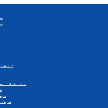
os
os
Histórico)
imento Sustentáveis
il
Água
de Água