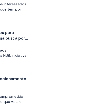
s interessados
, que tem por
es para
 na busca por
rão) na área
 aos
 HUB, iniciativa
recionamento
 comprometida
es que visam