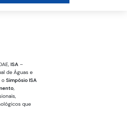
EDAE,
ISA
–
al de Águas e
r o
Simpósio ISA
amento
,
ionais,
nológicos que