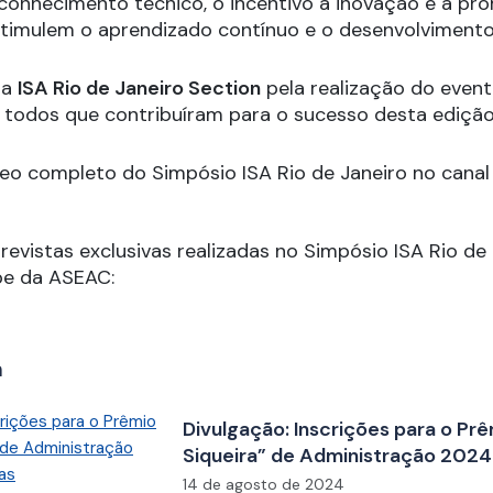
 conhecimento técnico, o incentivo à inovação e a p
timulem o aprendizado contínuo e o desenvolvimento 
 a
ISA Rio de Janeiro Section
pela realização do event
todos que contribuíram para o sucesso desta edição
deo completo do Simpósio ISA Rio de Janeiro no cana
trevistas exclusivas realizadas no Simpósio ISA Rio de
be da ASEAC:
m
Divulgação: Inscrições para o Pr
Siqueira” de Administração 2024
abertas
14 de agosto de 2024