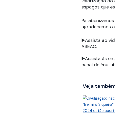
valorização do
espaços que es
Parabenizamos
agradecemos a 
▶️Assista ao ví
ASEAC:
▶️Assista às en
canal do Youtu
Veja també