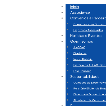
Início
Associe-se
Convênios e Parceir
Convênios com Descont
Empresas Associadas
Notícias e Eventos
Quem somos
A ASEAC
Diretorias
Nossa História
História da ASEAC (Site 
Fale Conosco
Sustentabilidade
Objetivos de Desenvolv
Relatório Eficiência Bras
Dicas para Economizar 
Simulador de Consumo 