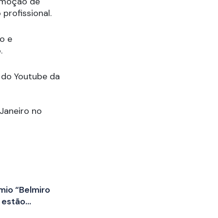
romoção de
profissional.
o e
.
l do Youtube da
 Janeiro no
êmio “Belmiro
 estão