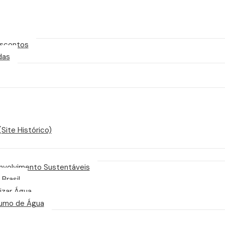
scontos
das
Site Histórico)
nvolvimento Sustentáveis
 Brasil
izar Água
sumo de Água