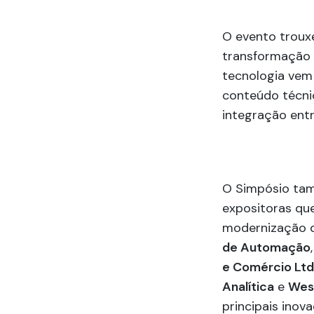
O evento troux
transformação 
tecnologia vem
conteúdo técnic
integração entr
O Simpósio tam
expositoras qu
modernização d
de Automação
,
e Comércio Lt
Analítica
e
Wes
principais inov