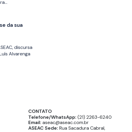
ara…
se da sua
ASEAC, discursa
 Luís Alvarenga
CONTATO
Telefone/WhatsApp:
(21) 2263-6240
Email:
aseac@aseac.com.br
ASEAC Sede:
Rua Sacadura Cabral,