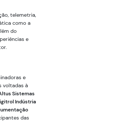
ão, telemetria,
ática como a
Além do
periências e
or.
inadoras e
 voltadas à
Altus Sistemas
igitrol Indústria
trumentação
cipantes das