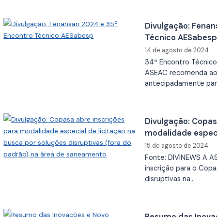
Divulgação: Fenan
Técnico AESabes
14 de agosto de 2024
34º Encontro Técnic
ASEAC recomenda aos
antecipadamente par
Divulgação: Copas
modalidade especi
soluções disruptiv
15 de agosto de 2024
saneamento
Fonte: DIVINEWS A A
inscrição para o Copa
disruptivas na…
Resumo das Inova