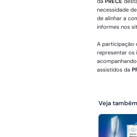
da
PRECE
desta
necessidade de 
de alinhar a co
informes nos si
A participação
representar os 
acompanhando d
assistidos da
P
Veja també