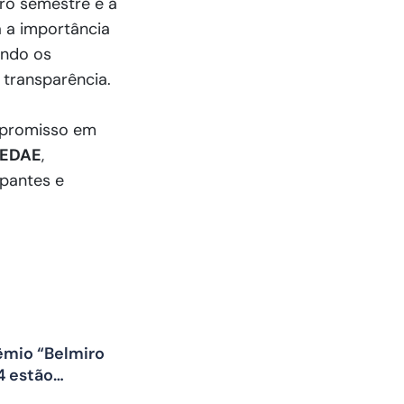
ro semestre e a
a a importância
indo os
r transparência.
mpromisso em
EDAE
,
ipantes e
rêmio “Belmiro
4 estão