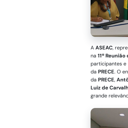
A
ASEAC
, repr
na
11ª Reunião
participantes e
da
PRECE
. O e
da
PRECE
,
Antô
Luiz de Carval
grande relevânc