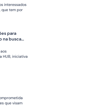
s interessados
, que tem por
ões para
o na busca
o padrão) na
 aos
 HUB, iniciativa
 comprometida
es que visam