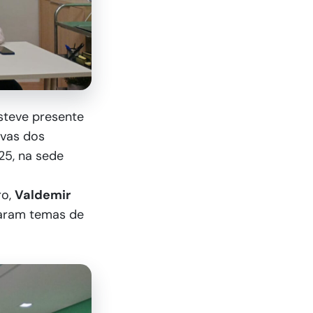
esteve presente
ivas dos
25, na sede
ro,
Valdemir
aram temas de