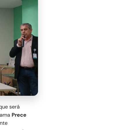
 que será
grama
Prece
nte