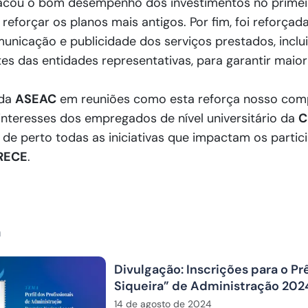
cou o bom desempenho dos investimentos no primei
reforçar os planos mais antigos. Por fim, foi reforçad
municação e publicidade dos serviços prestados, inclu
tes das entidades representativas, para garantir maio
 da
ASEAC
em reuniões como esta reforça nosso co
interesses dos empregados de nível universitário da
C
e perto todas as iniciativas que impactam os partic
RECE
.
m
Divulgação: Inscrições para o P
Siqueira” de Administração 202
abertas
14 de agosto de 2024