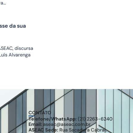
ra…
sse da sua
ASEAC, discursa
 Luís Alvarenga
CONTATO
Telefone/WhatsApp:
(21) 2263-6240
Email:
aseac@aseac.com.br
ASEAC Sede:
Rua Sacadura Cabral,