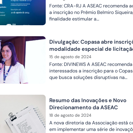
Fonte: CRA-RJ A ASEAC recomenda ao
a inscrição no Prêmio Belmiro Siqueira
finalidade estimular a…
Divulgação: Copasa abre inscriç
modalidade especial de licitaçã
por soluções disruptivas (fora d
15 de agosto de 2024
área de saneamento
Fonte: DIVINEWS A ASEAC recomenda
interessados a inscrição para o Copasa
que busca soluções disruptivas na…
Resumo das Inovações e Novo
Direcionamento da ASEAC
18 de agosto de 2024
A nova diretoria da Associação está
em implementar uma série de inovaçõ