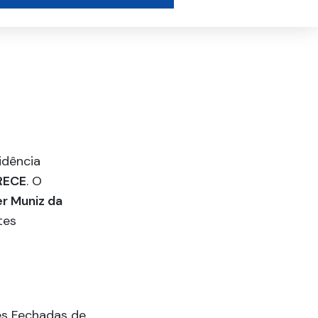
idência
RECE
. O
er Muniz da
tes
es Fechadas de