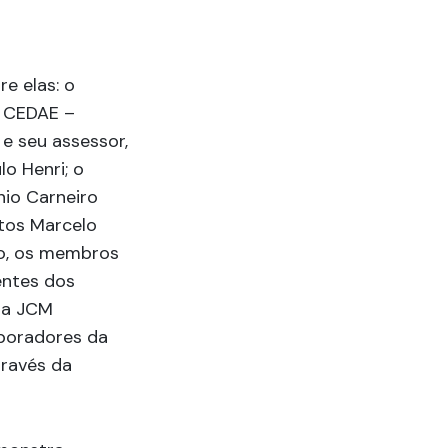
e elas: o
a CEDAE –
e seu assessor,
o Henri; o
nio Carneiro
ntos Marcelo
ho, os membros
entes dos
 da JCM
aboradores da
ravés da