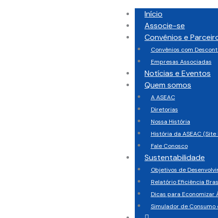
Início
Associe-se
Convênios e Parceir
Convênios com Descont
Empresas Associadas
Notícias e Eventos
Quem somos
A ASEAC
Diretorias
Nossa História
História da ASEAC (Site 
Fale Conosco
Sustentabilidade
Objetivos de Desenvolv
Relatório Eficiência Bras
Dicas para Economizar 
Simulador de Consumo 