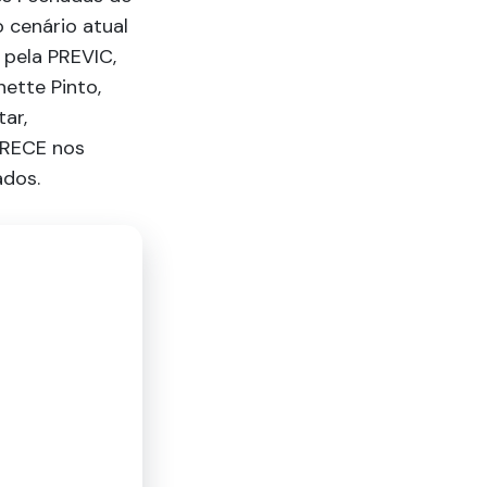
o cenário atual
 pela PREVIC,
nette Pinto,
ar,
PRECE nos
ados.