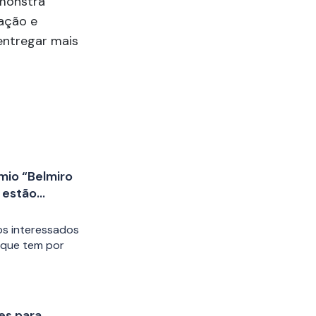
monstra
ação e
entregar mais
êmio “Belmiro
 estão
s interessados
, que tem por
es para