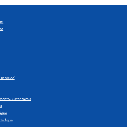
os
os
Histórico)
imento Sustentáveis
il
Água
de Água