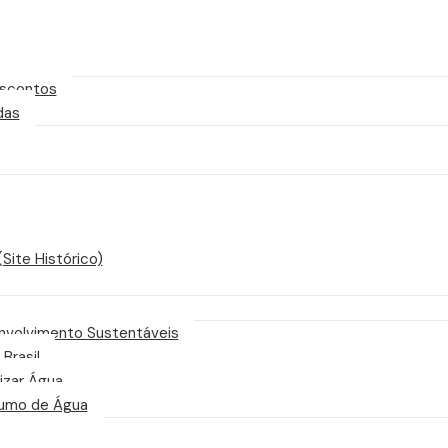
scontos
das
Site Histórico)
nvolvimento Sustentáveis
 Brasil
izar Água
sumo de Água