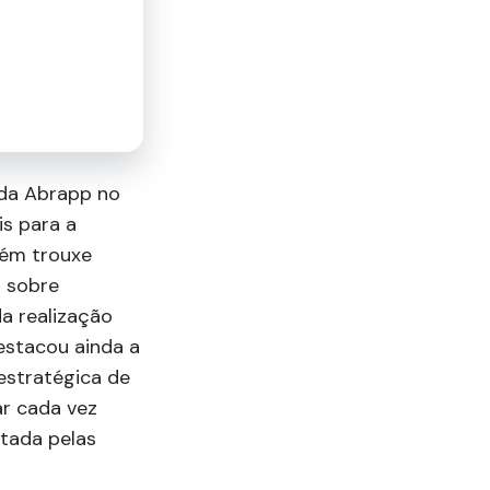
 da Abrapp no
is para a
bém trouxe
o sobre
a realização
estacou ainda a
estratégica de
ar cada vez
ntada pelas