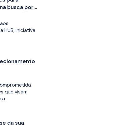
 na busca por
rão) na área
 aos
 HUB, iniciativa
recionamento
 comprometida
es que visam
ara…
se da sua