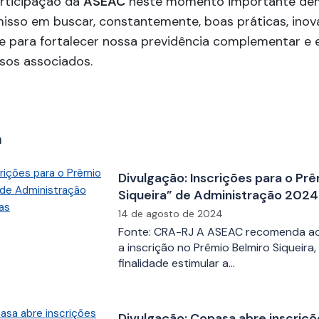
articipação da
ASEAC
neste momento importante de
sso em buscar, constantemente, boas práticas, inov
de para fortalecer nossa previdência complementar e 
sos associados.
m
Divulgação: Inscrições para o Pr
Siqueira” de Administração 2024
abertas
14 de agosto de 2024
Fonte: CRA-RJ A ASEAC recomenda ao
a inscrição no Prêmio Belmiro Siqueira
finalidade estimular a…
Divulgação: Copasa abre inscriçõ