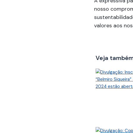
A expressiva p
nosso compromi
sustentabilida
valores aos nos
Veja també