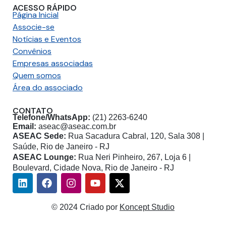
ACESSO RÁPIDO
Página Inicial
Associe-se
Notícias e Eventos
Convênios
Empresas associadas
Quem somos
Área do associado
CONTATO
Telefone/WhatsApp:
(21) 2263-6240
Email:
aseac@aseac.com.br
ASEAC Sede:
Rua Sacadura Cabral, 120, Sala 308 |
Saúde, Rio de Janeiro - RJ
ASEAC Lounge:
Rua Neri Pinheiro, 267, Loja 6 |
Boulevard, Cidade Nova, Rio de Janeiro - RJ
Linkedin
Facebook
Instagram
Youtube
X-
twitter
© 2024 Criado por
Koncept Studio