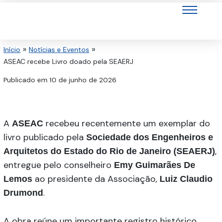
Ir
para
o
conteúdo
Início
Notícias e Eventos
ASEAC recebe Livro doado pela SEAERJ
Publicado em
10 de junho de 2026
A
recebeu recentemente um exemplar do
ASEAC
livro publicado pela
Sociedade dos Engenheiros e
,
Arquitetos do Estado do Rio de Janeiro (SEAERJ)
entregue pelo conselheiro
Emy Guimarães De
ao presidente da Associação,
Lemos
Luiz Claudio
.
Drumond
A obra reúne um importante registro histórico