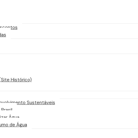
scontos
das
Site Histórico)
nvolvimento Sustentáveis
 Brasil
izar Água
sumo de Água