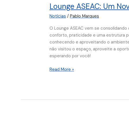
Lounge ASEAC: Um Novo
Um
Novo
Notícias
/
Pablo Marques
Espaço
de
O Lounge ASEAC vem se consolidando c
Encontro,
conforto, praticidade e uma estrutura
Reuniões
conhecendo e aproveitando o ambiente, 
e
não visitou o espaço, aproveite a opo
Convivência.
esperando por você!
Read More »
Novo