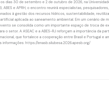
re os dias 30 de setembro e 2 de outubro de 2026, na Universid
B, ABES e APRH, o encontro reunirá especialistas, pesquisadores
ionados à gestão dos recursos hídricos, sustentabilidade, reutili
ia artificial aplicada ao saneamento ambiental. Em um cenário de
 evento se consolida como um importante espaço de troca de e
ara o setor. A ASEAC e a ABES-RJ reforçam a importância da par
acional, que fortalece a cooperação entre Brasil e Portugal e a
es informações: https://enasb.silubesa.2026.apesb.org/