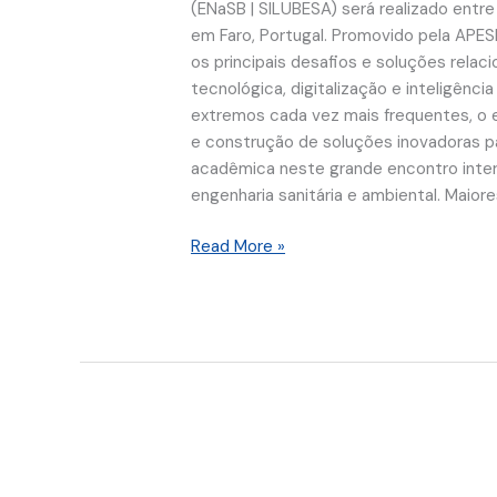
(ENaSB | SILUBESA) será realizado ent
22º
em Faro, Portugal. Promovido pela APES
Simpósio
os principais desafios e soluções relac
Luso-
tecnológica, digitalização e inteligênc
Brasileiro
extremos cada vez mais frequentes, o
de
e construção de soluções inovadoras p
Engenharia
acadêmica neste grande encontro intern
Sanitária
engenharia sanitária e ambiental. Maior
e
Ambiental
Read More »
(ENaSB
|
SILUBESA)
Lounge
ASEAC: