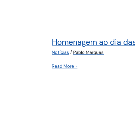
Homenagem
ao
Homenagem ao dia da
dia
das
Notícias
/
Pablo Marques
Mães
Read More »
Eleições
Biênio