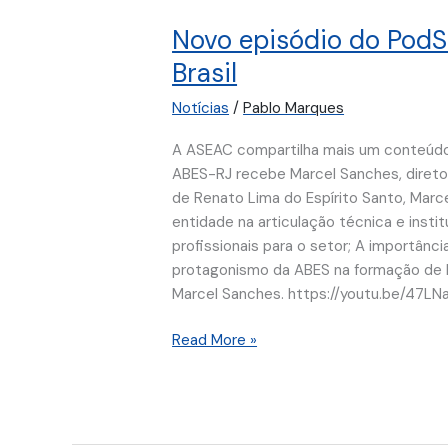
episódio
Novo episódio do PodS
do
PodSanear
Brasil
aborda
Notícias
/
Pablo Marques
os
desafios
A ASEAC compartilha mais um conteúdo 
e
ABES-RJ recebe Marcel Sanches, direto
o
de Renato Lima do Espírito Santo, Marce
futuro
entidade na articulação técnica e insti
do
profissionais para o setor; A importânc
saneamento
protagonismo da ABES na formação de 
no
Marcel Sanches. https://youtu.be/47
Brasil
Read More »