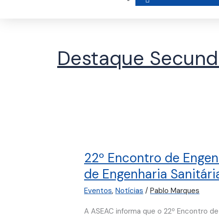
Destaque Secund
22º
Encontro
22º Encontro de Engenh
de
Engenharia
de Engenharia Sanitári
Sanitária
Eventos
,
Notícias
/
Pablo Marques
e
Ambiental
A ASEAC informa que o 22º Encontro de E
/