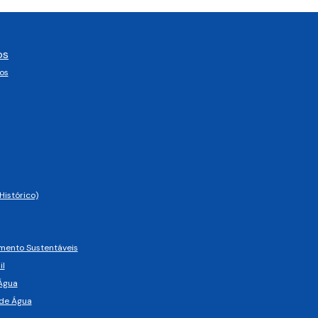
os
os
Histórico)
imento Sustentáveis
il
Água
de Água