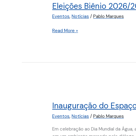
Eleições Biênio 2026/2
2026/2028
–
Eventos
,
Notícias
/
Pablo Marques
Diretoria
Executiva
Read More »
e
Conselho
Diretor
Inauguração
do
Inauguração do Espaç
Espaço
ASEAC
Eventos
,
Notícias
/
Pablo Marques
Lounge
Em celebração ao Dia Mundial da Água, a