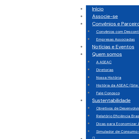
Início
Associe-se
Convênios e Parceir
Convênios com Descont
Empresas Associadas
Notícias e Eventos
Quem somos
A ASEAC
Diretorias
Nossa História
História da ASEAC (Site 
Fale Conosco
Sustentabilidade
Objetivos de Desenvolv
Relatório Eficiência Bras
Dicas para Economizar 
Simulador de Consumo 